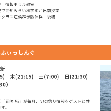
校 情報モラル教室
校で高知みらい科学館が出前授業
ークラス症候群予防体操 後編
んふぃっしんぐ
更新
15) 木(21:15) 土(7:00) 日(21:30)
30）
ビ「岡﨑 拓」が毎月、旬の釣り情報をゲストと共
ます。