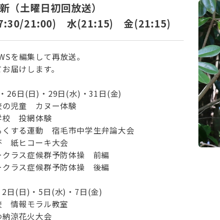
更新（土曜日初回放送）
:30/21:00) 水(21:15) 金(21:15)
NEWSを編集して再放送。
てお届けします。
・26日(日)・29日(水)・31日(金)
校の児童 カヌー体験
学校 投網体験
るくする運動 宿毛市中学生弁論大会
杯 紙ヒコーキ大会
ークラス症候群予防体操 前編
ークラス症候群予防体操 後編
・2日(日)・5日(水)・7日(金)
校 情報モラル教室
わ納涼花火大会