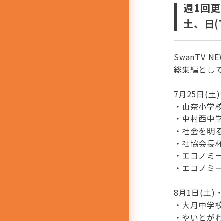
週1回
土、日(7
SwanTV 
総集編とし
7月25日(土)
・山奈小学
・中村西中
・社会を明
・社協会長
・エコノミ
・エコノミ
8月1日(土)
・大月中学
・やいとが