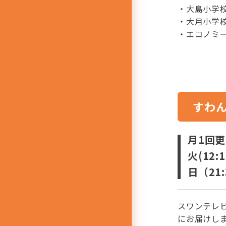
・大島小学
・大月小学
・エコノミ
すわ
月1回
火(12:
日（21:
スワンテレ
にお届けし