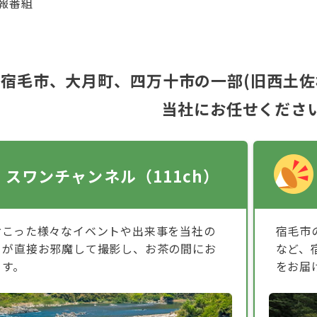
報番組
宿毛市、大月町、四万十市の一部(旧西土佐
当社にお任せくださ
スワンチャンネル（111ch）
おこった様々なイベントや出来事を当社の
宿毛市
フが直接お邪魔して撮影し、お茶の間にお
など、
ます。
をお届