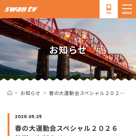
TEL
CLOSE
MENU
ご加入をご検討の
ご加入中の
お知らせ
お客さま
お客さま
SwanTVとは
提供エリア
ケーブルテレビ
地域情報番組
お知らせ
春の大運動会スペシャル２０２６ 放送のお知らせ
インターネット
お知らせ
よくある質問
お問い合わせ
2026.05.29
採用情報
春の大運動会スペシャル２０２６