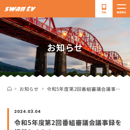
TEL
CLOSE
MENU
ご加入をご検討の
ご加入中の
お知らせ
お客さま
お客さま
SwanTVとは
提供エリア
ケーブルテレビ
地域情報番組
お知らせ
令和5年度第2回番組審議会議事録を掲載しました
インターネット
お知らせ
よくある質問
お問い合わせ
2024.03.04
採用情報
令和5年度第2回番組審議会議事録を