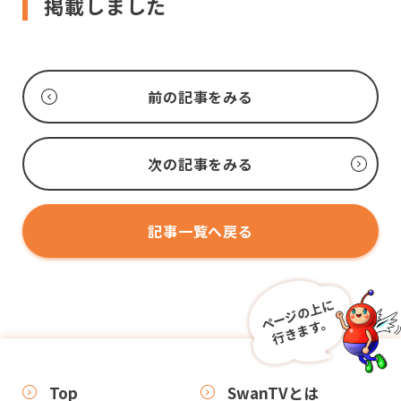
掲載しました
前の記事をみる
次の記事をみる
記事一覧へ戻る
ページの上に
行きます。
0880-62-0888
Webからの
受付
平 日
8:30～18:00
お問い合わせ
時間
土・日・祝
8:30～17:30
Top
SwanTVとは